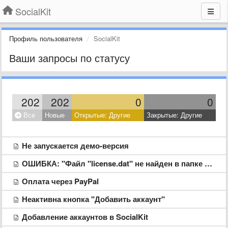
SocialKit
Профиль пользователя
SocialKit
Ваши запросы по статусу
202
202
0
0
Все
Новые
Открытые: Другие
Закрытые: Другие
Не запускается демо-версия
ОШИБКА: "Файл "license.dat" не найден в папке с программой"
Оплата через PayPal
Неактивна кнопка "Добавить аккаунт"
Добавление аккаунтов в SocialKit