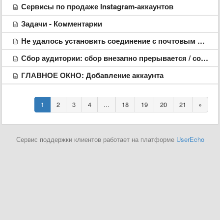
Сервисы по продаже Instagram-аккаунтов
Задачи - Комментарии
Не удалось установить соединение с почтовым сервисом (при добавлении аккаунта с почтой)
Сбор аудитории: сбор внезапно прерывается / собирает не всех / ошибка при сборе
ГЛАВНОЕ ОКНО: Добавление аккаунта
1
2
3
4
...
18
19
20
21
»
Сервис поддержки клиентов работает на платформе
UserEcho