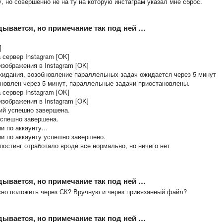
, но совершенно не на ту на которую инстаграм указал мне сброс.
дывается, но примечание так под ней …
]
а сервер Instagram [OK]
изображения в Instagram [OK]
ожидания, возобновление параллельных задач ожидается через 5 минут
обновлен через 5 минут, параллельные задачи приостановлены.
а сервер Instagram [OK]
изображения в Instagram [OK]
ний успешно завершена.
 успешно завершена.
 по аккаунту...
ии по аккаунту успешно завершено.
остинг отработало вроде все нормально, но ничего нет
дывается, но примечание так под ней …
жно положить через СК? Вручную и через привязанный файл?
дывается, но примечание так под ней …