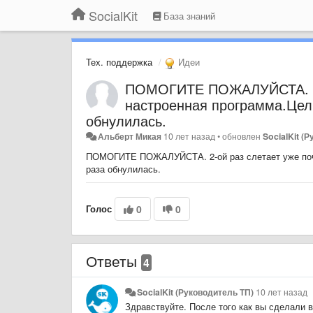
SocialKit
База знаний
Тех. поддержка
Идеи
ПОМОГИТЕ ПОЖАЛУЙСТА. 2-о
настроенная программа.Целы
обнулилась.
Альберт Микая
10 лет назад
•
обновлен
SocialKit (
ПОМОГИТЕ ПОЖАЛУЙСТА. 2-ой раз слетает уже почти
раза обнулилась.
Голос
0
0
Ответы
4
SocialKit (Руководитель ТП)
10 лет назад
Здравствуйте. После того как вы сделали 