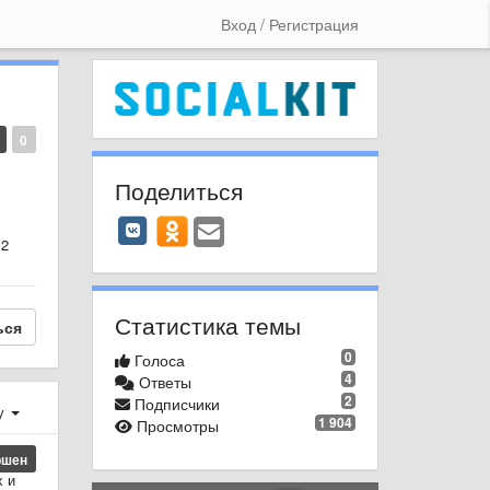
Вход / Регистрация
0
Поделиться
 2
Статистика темы
ься
0
Голоса
4
Ответы
2
Подписчики
у
1 904
Просмотры
ршен
х и