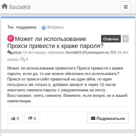
SocialKit
Тех. поддержка
Вопросы
Может ли использование
Отвечен
0
Прокси привести к краже пароля?
pizza
10 лет назад
•
обновлен
SocialKit (Руководитель ТП)
10 лет
назад
•
1
Может ли использование приватного Прокси привести к краже
пароля, если да, то как можно обезопано его использовать?
Прокси от прокси-сейл приватный на один айпи, по идее
пользуюсь им только я, добавил аккаунт и через 12 часов
инкогнито сменили пароль с уведомлением на почту.
Восстановил, опять сменили. Извините, если вопрос не в вашей
компетенции.
0
0
Подписаться