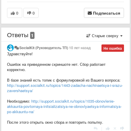
0
0
Подписаться
Ответы
1
Старые сверху
SocialKit (Руководитель ТП)
10 лет назад
Не ошибка
Здравствуйте!
Ошибок на приведенном скриншоте нет. Сбор работает
корректно.
В базе знаний есть топик с формулировкой из Вашего вопроса:
http://support.socialkit.ru/topics/1443-zadacha-nachinaetsya-i-srazu-
zavershaetsya/
Необходимо:
http://support.socialkit.ru/topics/1035-obnovlenie-
akkaunta-povtornaya-initsializatsiya-ne-obnovlyaetsya-informatsiya-
po-akkauntu-na/
После этого открыть окно сбора и повторить попытку.
|