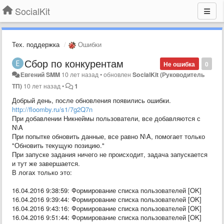
SocialKit
Тех. поддержка
Ошибки
Сбор по конкурентам
Не ошибка
0
Евгений SMM
10 лет назад
•
обновлен
SocialKit (Руководитель
ТП)
10 лет назад
•
1
Добрый день, после обновления появились ошибки.
http://floomby.ru/s1/7g2Q7n
При добавлении Никнеймы пользователи, все добавляются с
N\A
При попытке обновить данные, все равно N\A, помогает только
"Обновить текущую позицию."
При запуске задания ничего не происходит, задача запускается
и тут же завершается.
В логах только это:
16.04.2016 9:38:59: Формирование списка пользователей [OK]
16.04.2016 9:39:44: Формирование списка пользователей [OK]
16.04.2016 9:43:16: Формирование списка пользователей [OK]
16.04.2016 9:51:44: Формирование списка пользователей [OK]