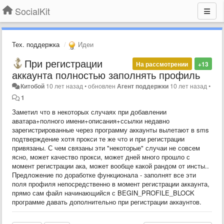
SocialKit
Тех. поддержка
Идеи
При регистрации
На рассмотрении
+13
аккаунта полностью заполнять профиль
Китобой
10 лет назад
•
обновлен
Агент поддержки
10 лет назад
•
1
Заметил что в некоторых случаях при добавлении
аватара+полного имени+описания+ссылки недавно
зарегистрированные через программу аккаунты вылетают в sms
подтверждение хотя прокси те же что и при регистрации
привязаны. С чем связаны эти "некоторые" случаи не совсем
ясно, может качество прокси, может дней много прошло с
момент регистрации ака, может вообще какой рандом от инсты..
Предложение по доработке функционала - заполнят все эти
поля профиля непосредственно в момент регистрации аккаунта,
прямо сам файл начинающийся с BEGIN_PROFILE_BLOCK
программе давать дополнительно при регистрации аккаунтов.