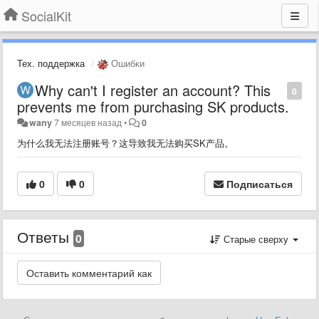
SocialKit
Тех. поддержка
Ошибки
Why can't I register an account? This
0
prevents me from purchasing SK products.
wany
7 месяцев назад
•
0
为什么我无法注册账号？这导致我无法购买SK产品。
0
0
Подписаться
Ответы
0
Старые сверху