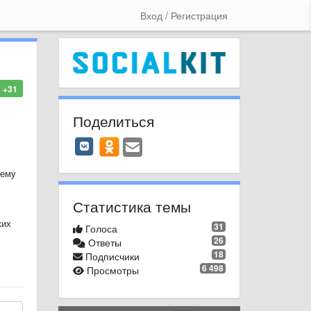
Вход / Регистрация
+31
Поделиться
 ему
Статистика темы
ких
31
Голоса
26
Ответы
18
Подписчики
6 498
Просмотры