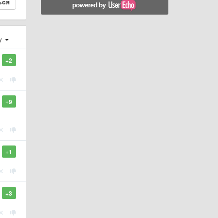
ься
у
+2
+9
+1
+3