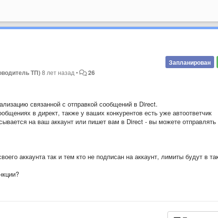
Запланирован
ководитель ТП)
8 лет назад
•
26
ализацию связанной с отправкой сообщений в Direct.
общениях в директ, также у ваших конкурентов есть уже автоответчик
сывается на ваш аккаунт или пишет вам в Direct - вы можете отправлять
оего аккаунта так и тем кто не подписан на аккаунт, лимиты будут в та
нкции?