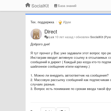
SocialKit
База знаний
Тех. поддержка
Идеи
Direct
Lux
10 лет назад
•
обновлен
SocialKit (Ру
Доброго дня!
Я тут прочел у Вас уже задавали этот вопрос про ре
Инстаграм вводит активную ссылку в отсылаемых со
сообщений в директ ( Каждый раз когда кто-то подпи
шаблонное сообщение и/или картинку.)
1. Можно ли внедрить автоответчик на сообщения?
2. Массовую рассылку сообщений как подписчикам св
случаях разные.
3. Вопрос есть понимание по срокам ввода такой фу