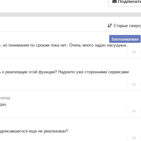
Подписат
Старые сверх
Запланирован
, но понимания по срокам пока нет. Очень много задач насущных.
|
ь к реализации этой функции? Надоело уже сторонними сервисами
|
 назад
дач.
|
подписавшегося еще не реализован?
|