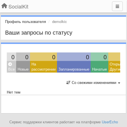
SocialKit
Профиль пользователя
demolkic
Ваши запросы по статусу
0
0
0
0
0
На
Открытые
Все
Новые
рассмотрении
Запланированные
Начатые
Другие
Со свежими изменениями
Нет тем
Сервис поддержки клиентов работает на платформе
UserEcho