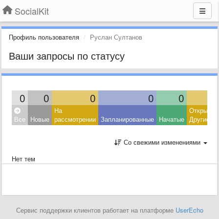
SocialKit
Профиль пользователя
Руслан Султанов
Ваши запросы по статусу
0
0
0
0
0
На
Открытые
Все
Новые
рассмотрении
Запланированные
Начатые
Другие
Со свежими изменениями
Нет тем
Сервис поддержки клиентов работает на платформе
UserEcho