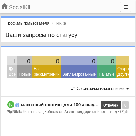
SocialKit
Профиль пользователя
Nikita
Ваши запросы по статусу
1
0
0
0
0
На
Открытые
Все
Новые
рассмотрении
Запланированные
Начатые
Другие
Со свежими изменениями
массовый постинг для 100 аккаунтов
Отвечен
0
Nikita
9 лет назад
•
обновлен
Агент поддержки
9 лет назад
•
5