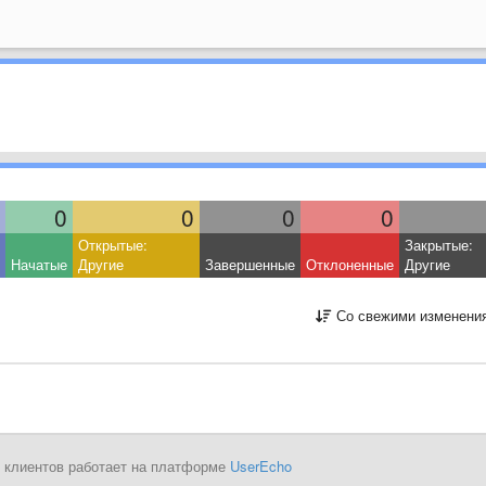
0
0
0
0
Открытые:
Закрытые:
Начатые
Другие
Завершенные
Отклоненные
Другие
Со свежими изменени
 клиентов работает на платформе
UserEcho