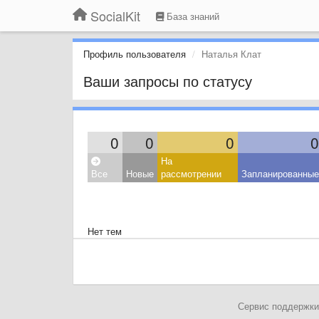
SocialKit
База знаний
Профиль пользователя
Наталья Клат
Ваши запросы по статусу
0
0
0
0
На
Все
Новые
рассмотрении
Запланированные
Нет тем
Сервис поддержки