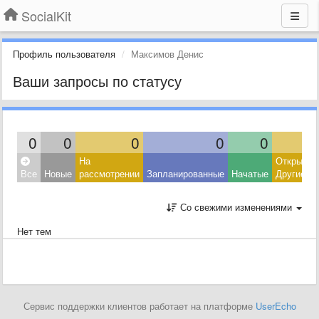
SocialKit
Профиль пользователя
Максимов Денис
Ваши запросы по статусу
0
0
0
0
0
На
Открытые
Все
Новые
рассмотрении
Запланированные
Начатые
Другие
Со свежими изменениями
Нет тем
Сервис поддержки клиентов работает на платформе
UserEcho