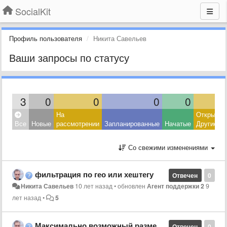
SocialKit
Профиль пользователя
Никита Савельев
Ваши запросы по статусу
3
0
0
0
0
На
Открытые
Все
Новые
рассмотрении
Запланированные
Начатые
Другие
Со свежими изменениями
фильтрация по гео или хештегу
Отвечен
0
Никита Савельев
10 лет назад
•
обновлен
Агент поддержки 2
9
лет назад
•
5
Максимально возможный размер листа стоп-слов?
Отвечен
0