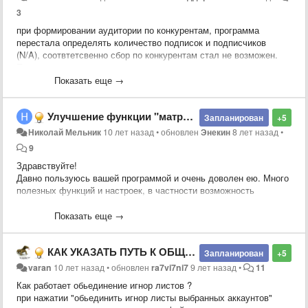
3
при формировании аудитории по конкурентам, программа
перестала определять количество подписок и подписчиков
(N/A), соотвтетсвенно сбор по конкурентам стал не возможен.
Проблема возникает на разных тех. аккаунтах при обработке
разных конкурентов. Как это можно исправить?
Показать еще →
Улучшение функции "матрица перерывов"
Запланирован
+5
Николай Мельник
10 лет назад
•
обновлен
Энекин
8 лет назад
•
9
Здравствуйте!
Давно пользуюсь вашей программой и очень доволен ею. Много
полезных функций и настроек, в частности возможность
задавать перерывы.
Но у меня 6 аккаунтов в работе, а планируется ещё больше, а
Показать еще →
перерывы на всех нужны в одно и тоже время. Очень неудобно
их каждый раз вносить вручную на каждый из аккаунтов, да ещё
КАК УКАЗАТЬ ПУТЬ К ОБЩЕМУ ИГНОР ЛИСТУ?
и на пару дней или неделю вперёд.
Запланирован
+5
Пожалуйста, усовершенствуйте эту функцию, чтобы она
varan
10 лет назад
•
обновлен
ra7vi7ni7
9 лет назад
•
11
запоминала предыдущие настройки или брала их из настроек
Как работает обьединение игнор листов ?
программы (где один раз ввёл и они постоянно используются),
при нажатии "обьединить игнор листы выбранных аккаунтов"
или ещё каким-либо образом, чтобы ускорить и упростить этот